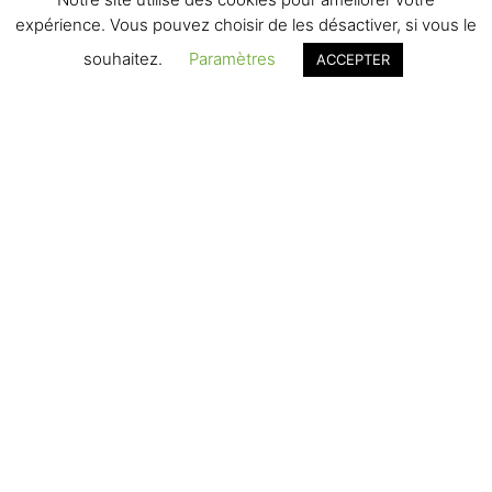
TÉLÉPHONE
expérience. Vous pouvez choisir de les désactiver, si vous le
05 61 31 61 59
souhaitez.
Paramètres
ACCEPTER
E-MAIL
info@organic-concept-toulouse.fr
LOCATION