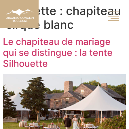
Étiquette :
chapiteau
cirque blanc
Le chapiteau de mariage
qui se distingue : la tente
Silhouette