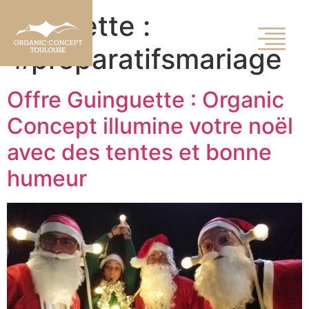
Étiquette :
#preparatifsmariage
Offre Guinguette : Organic
Concept illumine votre noël
avec des tentes et bonne
humeur