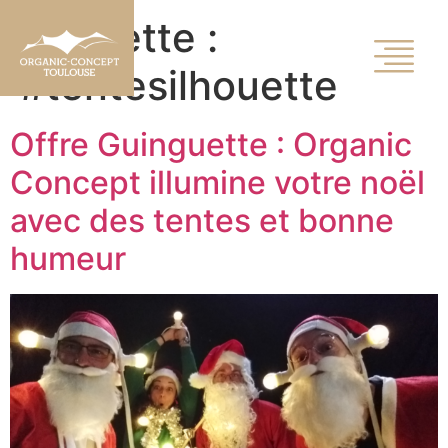
Étiquette :
#tentesilhouette
Offre Guinguette : Organic
Concept illumine votre noël
avec des tentes et bonne
humeur